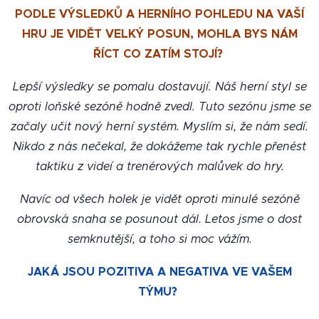
PODLE VÝSLEDKŮ A HERNÍHO POHLEDU NA VAŠÍ
HRU JE VIDĚT VELKÝ POSUN, MOHLA BYS NÁM
ŘÍCT CO ZATÍM STOJÍ?
Lepší výsledky se pomalu dostavují. Náš herní styl se
oproti loňské sezóně hodně zvedl. Tuto sezónu jsme se
začaly učit nový herní systém. Myslím si, že nám sedí.
Nikdo z nás nečekal, že dokážeme tak rychle přenést
taktiku z videí a trenérových malůvek do hry.
Navíc od všech holek je vidět oproti minulé sezóně
obrovská snaha se posunout dál. Letos jsme o dost
semknutější, a toho si moc vážím.
JAKÁ JSOU POZITIVA A NEGATIVA VE VAŠEM
TÝMU?