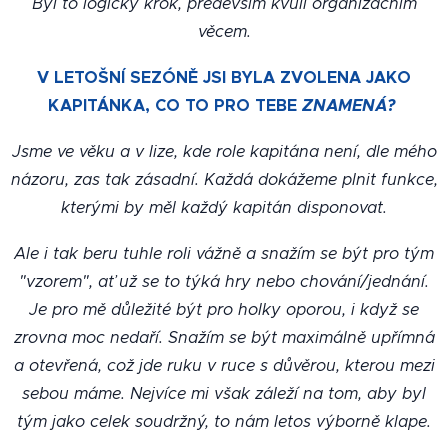
Byl to logický krok, především kvůli organizačním
věcem.
V LETOŠNÍ SEZÓNĚ JSI BYLA ZVOLENA JAKO
KAPITÁNKA, CO TO PRO TEBE
ZNAMENÁ?
Jsme ve věku a v lize, kde role kapitána není, dle mého
názoru, zas tak zásadní. Každá dokážeme plnit funkce,
kterými by měl každý kapitán disponovat.
Ale i tak beru tuhle roli vážně a snažím se být pro tým
"vzorem", ať už se to týká hry nebo chování/jednání.
Je pro mě důležité být pro holky oporou, i když se
zrovna moc nedaří. Snažím se být maximálně upřímná
a otevřená, což jde ruku v ruce s důvěrou, kterou mezi
sebou máme. Nejvíce mi však záleží na tom, aby byl
tým jako celek soudržný, to nám letos výborně klape.