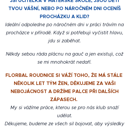
JSI UČITELKA V MATEŘSKÉ ŠKOLE, JSOU DĚTI
TVOU VÁŠNÍ, NEBO PO NÁROČNÉM DNI OCENÍŠ
PROCHÁZKU A KLID?
Ideální odpoledne po náročném dni v práci trávím na
procházce v přírodě. Když si potřebuji vyčistit hlavu,
jdu si zaběhat.
Někdy sebou ráda plácnu na gauč a jen existuji, což
se mi mnohokrát nedaří.
FLORBAL ROUDNICE SI VÁŽÍ TOHO, ŽE MÁ STÁLE
NĚKOLIK LET TÝM ŽEN, DĚKUJEME ZA VAŠI
NEBOJÁCNOST A DRŽÍME PALCE PŘI DALŠÍCH
ZÁPASECH.
My si vážíme práce, kterou se pro nás klub snaží
udělat.
Děkujeme, budeme ze všech sil bojovat, aby výsledky