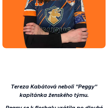
Tereza Kabátová neboli "Peggy"
kapitánka ženského týmu.
Peggy se k florbalu vrátila po dlouhé