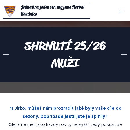
Jedna hra, jeden sen, my jsme Florbal
Roudnice
SHRNUTÍ 25/26
MUŽI
1)
Jirko, můžeš nám prozradit jaké byly vaše cíle do
sezóny, popřípadě jestli jste je splnily?
Cíle jsme měli jako každý rok ty nejvyšší, tedy pokusit se