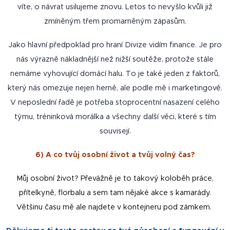
víte, o návrat usilujeme znovu. Letos to nevyšlo kvůli již
zmíněným třem promarněným zápasům.
Jako hlavní předpoklad pro hraní Divize vidím finance. Je pro
nás výrazně nákladnější než nižší soutěže, protože stále
nemáme vyhovující domácí halu. To je také jeden z faktorů,
který nás omezuje nejen herně, ale podle mě i marketingově.
V neposlední řadě je potřeba stoprocentní nasazení celého
týmu, tréninková morálka a všechny další věci, které s tím
souvisejí.
6) A co tvůj osobní život a tvůj volný čas?
Můj osobní život? Převážně je to takový koloběh práce,
přítelkyně, florbalu a sem tam nějaké akce s kamarády.
Většinu času mě ale najdete v kontejneru pod zámkem.