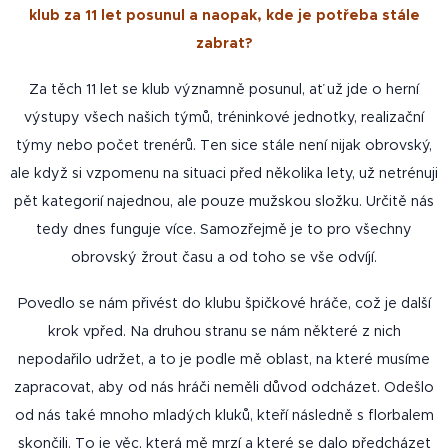
klub za 11 let posunul a naopak, kde je potřeba stále
zabrat?
Za těch 11 let se klub významně posunul, ať už jde o herní
výstupy všech našich týmů, tréninkové jednotky, realizační
týmy nebo počet trenérů. Ten sice stále není nijak obrovský,
ale když si vzpomenu na situaci před několika lety, už netrénuji
pět kategorií najednou, ale pouze mužskou složku. Určitě nás
tedy dnes funguje více. Samozřejmě je to pro všechny
obrovský žrout času a od toho se vše odvíjí.
Povedlo se nám přivést do klubu špičkové hráče, což je další
krok vpřed. Na druhou stranu se nám některé z nich
nepodařilo udržet, a to je podle mě oblast, na které musíme
zapracovat, aby od nás hráči neměli důvod odcházet. Odešlo
od nás také mnoho mladých kluků, kteří následně s florbalem
skončili. To je věc, která mě mrzí a které se dalo předcházet