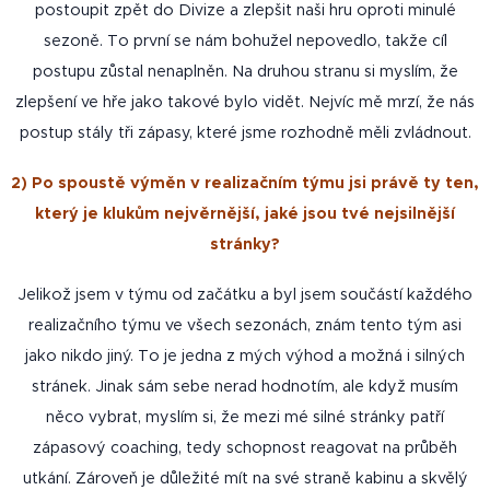
postoupit zpět do Divize a zlepšit naši hru oproti minulé
sezoně. To první se nám bohužel nepovedlo, takže cíl
postupu zůstal nenaplněn. Na druhou stranu si myslím, že
zlepšení ve hře jako takové bylo vidět. Nejvíc mě mrzí, že nás
postup stály tři zápasy, které jsme rozhodně měli zvládnout.
2) Po
spoustě výměn v realizačním týmu jsi právě ty ten,
který je klukům nejvěrnější, jaké jsou tvé nejsilnější
stránky?
Jelikož jsem v týmu od začátku a byl jsem součástí každého
realizačního týmu ve všech sezonách, znám tento tým asi
jako nikdo jiný. To je jedna z mých výhod a možná i silných
stránek. Jinak sám sebe nerad hodnotím, ale když musím
něco vybrat, myslím si, že mezi mé silné stránky patří
zápasový coaching, tedy schopnost reagovat na průběh
utkání. Zároveň je důležité mít na své straně kabinu a skvělý