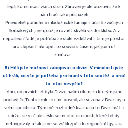
lepší komunikací všech stran. Zároveň je ale pozitivní, že k
nám hráči také přicházeli.
Pravidelně pořádáme mládežnické turnaje s účastí zvučných
florbalových jmen, což je rovněž skvělá vizitka klubu. A v
neposlední řadě je potřeba se stále vzdělávat. I tam je prostor
pro zlepšení, ale opět to souvisí s časem, jak jsem už
zmiňoval.
5) Měli jste možnost zabojovat o divizi. V minulosti jste
už hráli, co vše je potřeba pro hraní v této soutěži a proč
to letos nevyšlo?
Ano, od prvních let byla Divize naším cílem, za kterým jsme
poctivě šli. Tento krok se nám povedl, ale sezona v Divizi byla
velmi specifická. Tým měl rozhodně kvalitu na to Divizi hrát a
udržet se v ní, ale sešlo se mnoho okolností, které tehdy
nefungovaly, a tak jsme se vrátili zpět do regionální ligy. Jak