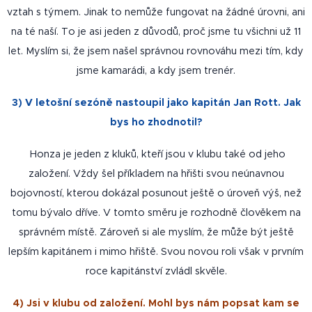
vztah s týmem. Jinak to nemůže fungovat na žádné úrovni, ani
na té naší. To je asi jeden z důvodů, proč jsme tu všichni už 11
let. Myslím si, že jsem našel správnou rovnováhu mezi tím, kdy
jsme kamarádi, a kdy jsem trenér.
3) V letošní sezóně nastoupil jako kapitán Jan Rott. Jak
bys ho zhodnotil?
Honza je jeden z kluků, kteří jsou v klubu také od jeho
založení. Vždy šel příkladem na hřišti svou neúnavnou
bojovností, kterou dokázal posunout ještě o úroveň výš, než
tomu bývalo dříve. V tomto směru je rozhodně člověkem na
správném místě. Zároveň si ale myslím, že může být ještě
lepším kapitánem i mimo hřiště. Svou novou roli však v prvním
roce kapitánství zvládl skvěle.
4) Jsi v klubu od založení. Mohl bys nám popsat kam se