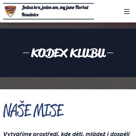
Jedna hra, jeden sen, my jsme Florbal
Roudnice
KODEX KLUBU
NAŠE MISE
Vytváříme prostředí, kde děti, mládež i dospělí