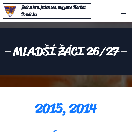
Jedna hra, jeden sen, my jsme Florbal
Roudnice
MLADŠÍ ŽÁCI 26/27
2015, 2014